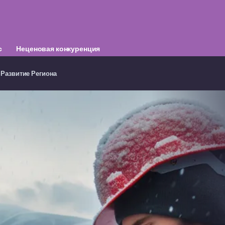
с
Неценовая конкуренция
 Развитие Региона