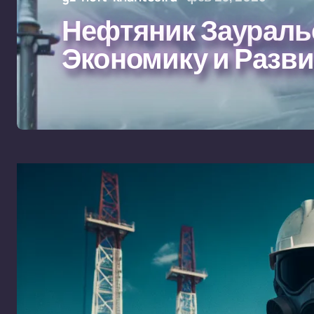
Нефтяник Зауралье
Экономику и Разви