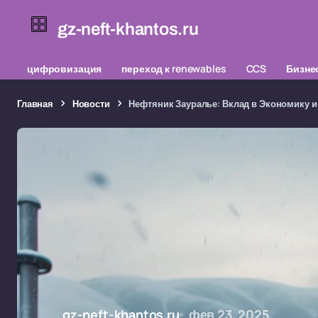
gz-neft-khantos.ru
цифровизация
переход к renewables
CCS
Бизне
Главная
Новости
Нефтяник Зауралье: Вклад в Экономику и
gz-neft-khantos.ru
фев 23, 2025