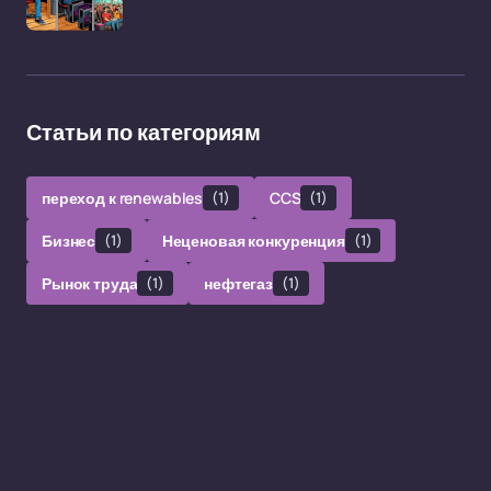
Статьи по категориям
переход к renewables
(1)
CCS
(1)
Бизнес
(1)
Неценовая конкуренция
(1)
Рынок труда
(1)
нефтегаз
(1)