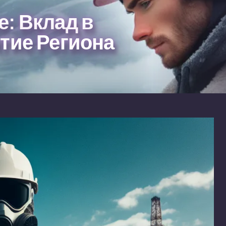
: Вклад в
тие Региона